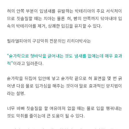
혀의 안쪽 부분이 입냄새를 유발하는 박테리아의 주요 서식처이
므로 칫솔질할 때는 치아는 물론 혀, 뺨의 안쪽까지 닦아내야 입
속의 박테리아를 제거, 상쾌한 입김을 유지할 수 있다.
필라델피아의 구강악취 전문의인 리히더박사는
“숟가락으로 혓바닥을 긁어내는 것도 냄새를 없애는데 매우 효과
적"
이라고 일러준다.
숟가락을 뒤집어 입안에 넣고 숟가락 끝으로 혀 표면을 몇 번 긁
어낸 다음 물로 입가심을 해주는 것이야 말로 효과적인 양치법이
라는 설명.
너무 바빠 칫솔질을 할 여유마저 없을 때는 물로 입을 헹궈내는
것도 악취를 줄이는데 큰 도움이 될 수 있다.