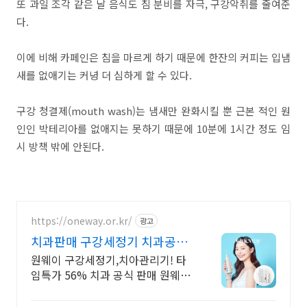
또 과일 조각 같은 날 음식도 침 분비를 자극, 구강악취를 줄여준
다.
이에 비해 카페인은 침을 마르게 하기 때문에 한잔의 커피는 입냄
새를 없애기는 커녕 더 심하게 할 수 있다.
구강 청결제(mouth wash)는 냄새만 완화시킬 뿐 근본 적인 원
인인 박테리아를 없애지는 못하기 때문에 10분에 1시간 정도 임
시 방책 밖에 안된다.
https://oneway.or.kr/
광고
치과판매 구강세정기 치과공식
판매 원웨이 타임세일
원웨이 구강세정기,치아관리기! 타
임특가 56% 치과 공식 판매 원웨이
구강세정기! 국내 최초 수압 조절 6
단계. 완벽한 구강케어