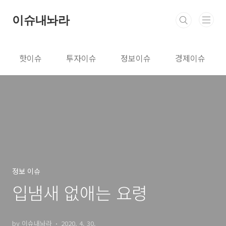
본문 바로가기
이슈내놔라
핫이슈
투자이슈
정보이슈
경제이슈
정보 이슈
입냄새 없애는 요령
by 이슈내놔라
2020. 4. 30.