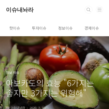
본문 바로가기
이슈내놔라
핫이슈
투자이슈
정보이슈
경제이슈
정보 이슈
아보카도의 효능 "6가지는
좋지만 3가지는 위험해"
by 이슈내놔라
2020. 7. 30.