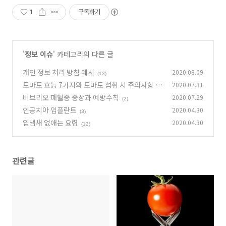
1
구독하기
'
정보 이슈
' 카테고리의 다른 글
개인 정보 처리 방침 예시
2020.08.09
(13)
토마토 효능 7가지와 토마토 섭취 시 주의사항 3
2020.07.31
가지
비브리오 패혈증 증상과 예방수칙
2020.07.29
(2)
(2)
인공치아 임플란트
2020.04.30
(3)
입냄새 없애는 요령
2020.04.30
(12)
관련글