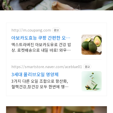
http://m.coupang.com
광고
아보카도효능 쿠팡 간편한 오일
캡슐
엑스트라버진 아보카도유로 건강 밥
상. 로켓배송으로 내일 바로! 와우회
원 무료배송, 30일 반품! 믿을 수 있
는 아보카도 건강템.
https://smartstore.naver.com/aceblue01
광고
3세대 올리브오일 영양제
3가지 다른 오일 조합으로 항산화,
혈핵건강,장건강 모두 한번에 챙기
자