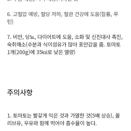
6. 고혈압 예방, 혈당 저하, 혈관 건강에 도움(칼륨, 루
틴)
7. 비만, 당뇨, 다이어트에 도움, 소화 및 신진대사 촉진,
숙취해소(수분과 식이섬유가 많아 포만감을 줌. 토마토
1개(200g)에 35
㎉로 낮은 열량)
주의사항
1. 토마토는 빨갛게 익은 것과 가열한 것(5배 상승), 올
리브유, 우유와 함께 먹어야 흡수율이 높다.