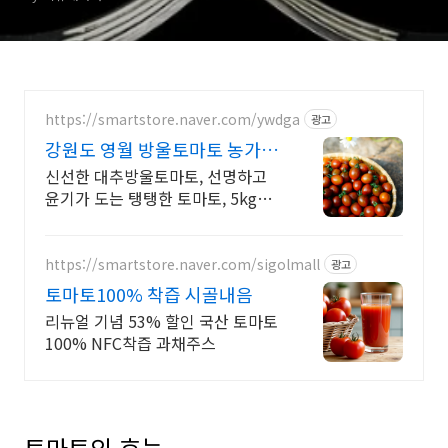
https://smartstore.naver.com/ywdga
광고
강원도 영월 방울토마토 농가에
서 바로 우리 동네로!
신선한 대추방울토마토, 선명하고
윤기가 도는 탱탱한 토마토, 5kg
29,400원
https://smartstore.naver.com/sigolmall
광고
토마토100% 착즙 시골내음
리뉴얼 기념 53% 할인 국산 토마토
100% NFC착즙 과채주스
토마토의 효능