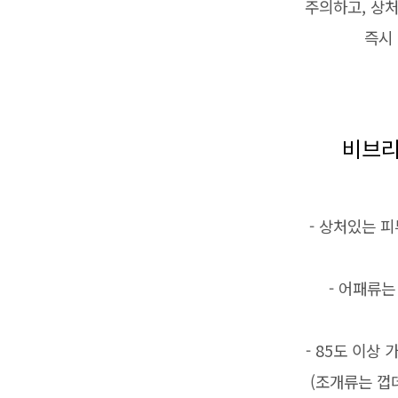
주의하고, 상
즉시
비브리
- 상처있는 
- 어패류는
- 85도 이상
(조개류는 껍데