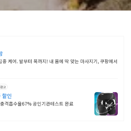
함
집중 케어. 발부터 목까지! 내 몸에 딱 맞는 마사지기, 쿠팡에서
광고
 할인
/ 충격흡수율67% 공인기관테스트 완료