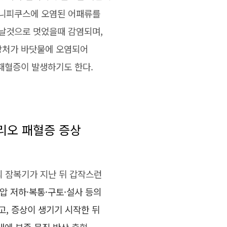
니피쿠스에 오염된 어패류를
날것으로 멋었을때 감염되며,
상처가 바닷물에 오염되어
패혈증이 발생하기도 한다.
리오 패혈증 증상
의 잠복기가 지난 뒤 갑작스런
혈압 저하
·복통
·구토
·설사
등의
고, 증상이 생기기 시작한 뒤