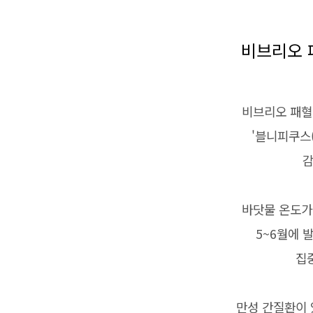
비브리오 
비브리오 패혈
'블니피쿠스(Vi
감
바닷물 온도가
5~6월에 
집
만성 간질환이 