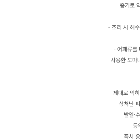
증기로 익
- 조리 시 해
- 어패류를
사용한 도마나
제대로 익히
상처난 피
발열·
등
즉시 